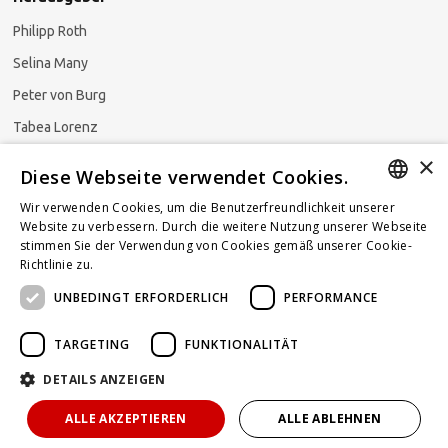
Philipp Roth
Selina Many
Peter von Burg
Tabea Lorenz
×
Natalja Ezzaini
Diese Webseite verwendet Cookies.
Wir verwenden Cookies, um die Benutzerfreundlichkeit unserer
GERMAN
Website zu verbessern. Durch die weitere Nutzung unserer Webseite
stimmen Sie der Verwendung von Cookies gemäß unserer Cookie-
Newsletter abonnieren
ENGLISH
Richtlinie zu.
Weitere Informationen
UNBEDINGT ERFORDERLICH
PERFORMANCE
FRENCH
TARGETING
FUNKTIONALITÄT
DETAILS ANZEIGEN
Powered by
KOMUNIQUE
hello@taxlawblog.ch
ALLE AKZEPTIEREN
ALLE ABLEHNEN
IMPRESSUM
DATENSCHUTZ
HAFTUNGSAUSSCHLUSS