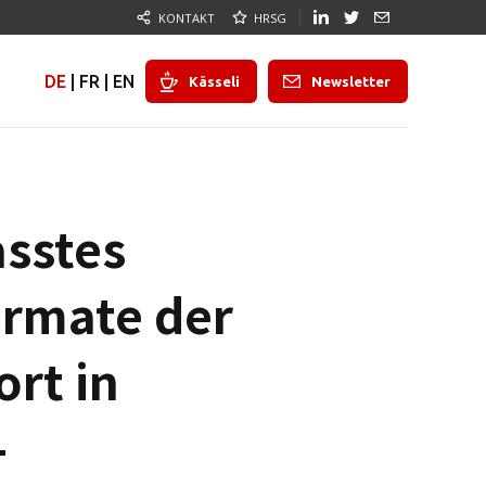
KONTAKT
HRSG
DE
|
FR
|
EN
Kässeli
Newsletter
asstes
rmate der
ort in
-