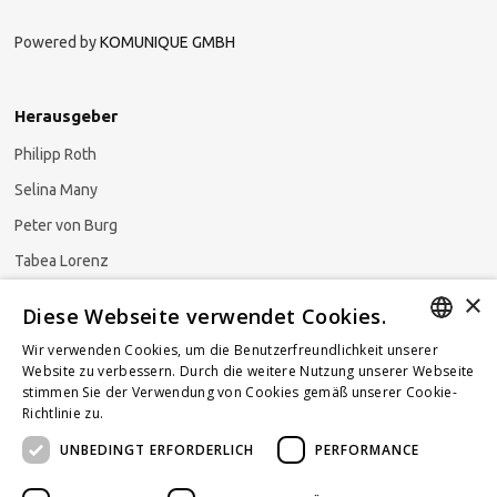
Powered by
KOMUNIQUE GMBH
Herausgeber
Philipp Roth
Selina Many
Peter von Burg
Tabea Lorenz
×
Natalja Ezzaini
Diese Webseite verwendet Cookies.
Wir verwenden Cookies, um die Benutzerfreundlichkeit unserer
GERMAN
Website zu verbessern. Durch die weitere Nutzung unserer Webseite
stimmen Sie der Verwendung von Cookies gemäß unserer Cookie-
Newsletter abonnieren
ENGLISH
Richtlinie zu.
Weitere Informationen
UNBEDINGT ERFORDERLICH
PERFORMANCE
FRENCH