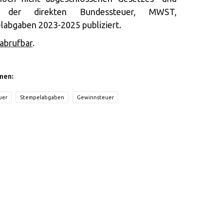
i der direkten Bundessteuer, MWST,
abgaben 2023-2025 publiziert.
 abrufbar
.
men:
uer
Stempelabgaben
Gewinnsteuer