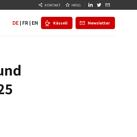
KONTAKT
HRSG
DE
|
FR
|
EN
Kässeli
Newsletter
 und
25