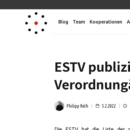
Blog
Team
Kooperationen
A
ESTV publiz
Verordnung
Philipp Roth
5.2.2022
Die ESTV hat die Liste der n