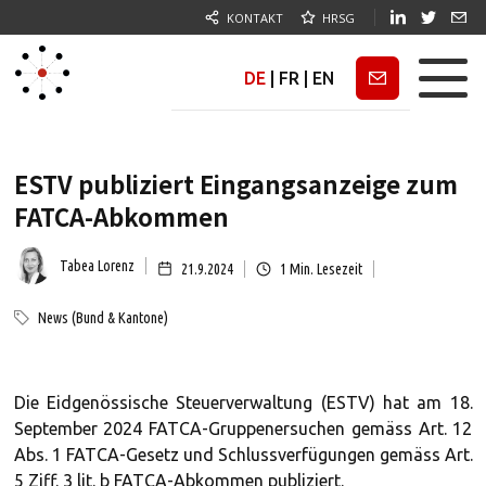
KONTAKT
HRSG
DE
|
FR
|
EN
Newsletter
ESTV publiziert Eingangsanzeige zum
FATCA-Abkommen
Tabea Lorenz
21.9.2024
1
Min. Lesezeit
News (Bund & Kantone)
Die Eidgenössische Steuerverwaltung (ESTV) hat am 18.
September 2024 FATCA-Gruppenersuchen gemäss Art. 12
Abs. 1 FATCA-Gesetz und Schlussverfügungen gemäss Art.
5 Ziff. 3 lit. b FATCA-Abkommen publiziert.