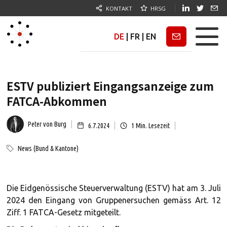
KONTAKT
HRSG
DE
|
FR
|
EN
Newsletter
ESTV publiziert Eingangsanzeige zum
FATCA-Abkommen
Peter von Burg
6.7.2024
1
Min. Lesezeit
News (Bund & Kantone)
Die Eidgenössische Steuerverwaltung (ESTV) hat am 3. Juli
2024 den Eingang von Gruppenersuchen gemäss Art. 12
Ziff. 1 FATCA-Gesetz mitgeteilt.