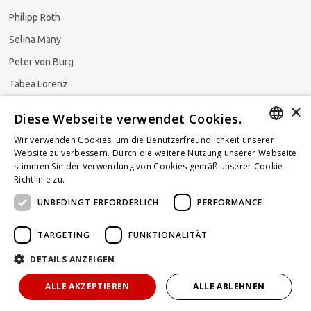
Philipp Roth
Selina Many
Peter von Burg
Tabea Lorenz
×
Natalja Ezzaini
Diese Webseite verwendet Cookies.
Wir verwenden Cookies, um die Benutzerfreundlichkeit unserer
GERMAN
Website zu verbessern. Durch die weitere Nutzung unserer Webseite
stimmen Sie der Verwendung von Cookies gemäß unserer Cookie-
Newsletter abonnieren
ENGLISH
Richtlinie zu.
Weitere Informationen
UNBEDINGT ERFORDERLICH
PERFORMANCE
FRENCH
TARGETING
FUNKTIONALITÄT
DETAILS ANZEIGEN
Powered by
KOMUNIQUE
hello@taxlawblog.ch
ALLE AKZEPTIEREN
ALLE ABLEHNEN
IMPRESSUM
DATENSCHUTZ
HAFTUNGSAUSSCHLUSS