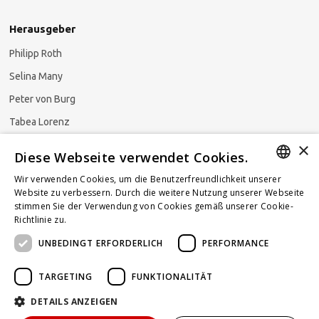
Herausgeber
Philipp Roth
Selina Many
Peter von Burg
Tabea Lorenz
×
Natalja Ezzaini
Diese Webseite verwendet Cookies.
Wir verwenden Cookies, um die Benutzerfreundlichkeit unserer
GERMAN
Website zu verbessern. Durch die weitere Nutzung unserer Webseite
stimmen Sie der Verwendung von Cookies gemäß unserer Cookie-
Newsletter abonnieren
ENGLISH
Richtlinie zu.
Weitere Informationen
UNBEDINGT ERFORDERLICH
PERFORMANCE
FRENCH
TARGETING
FUNKTIONALITÄT
DETAILS ANZEIGEN
Powered by
KOMUNIQUE
hello@taxlawblog.ch