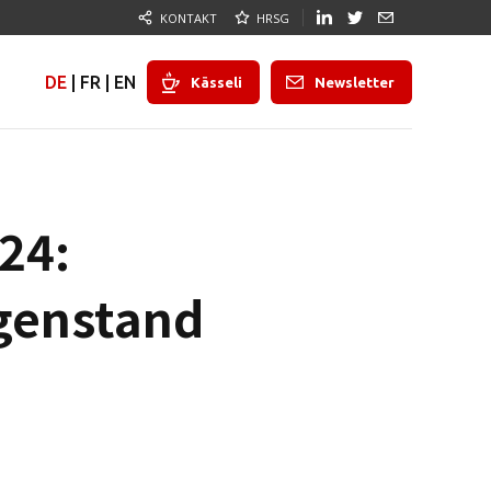
KONTAKT
HRSG
DE
|
FR
|
EN
Kässeli
Newsletter
24:
egenstand