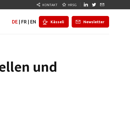
KONTAKT
HRSG
DE
|
FR
|
EN
Kässeli
Newsletter
uellen und