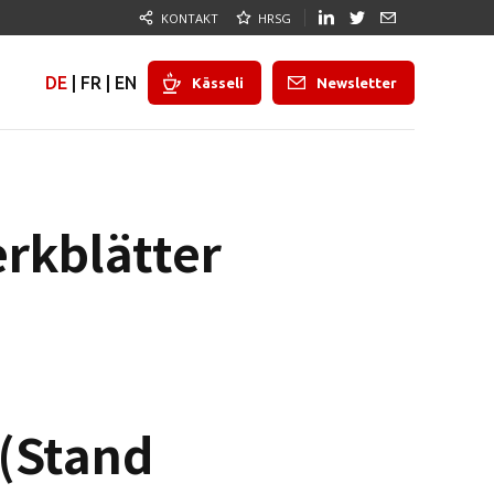
KONTAKT
HRSG
DE
|
FR
|
EN
Kässeli
Newsletter
erkblätter
(Stand