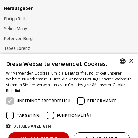
Herausgeber
Philipp Roth
Selina Many
Peter von Burg
Tabea Lorenz
×
Natalja Ezzaini
Diese Webseite verwendet Cookies.
Wir verwenden Cookies, um die Benutzerfreundlichkeit unserer
GERMAN
Website zu verbessern. Durch die weitere Nutzung unserer Webseite
stimmen Sie der Verwendung von Cookies gemäß unserer Cookie-
Newsletter abonnieren
ENGLISH
Richtlinie zu.
Weitere Informationen
UNBEDINGT ERFORDERLICH
PERFORMANCE
FRENCH
TARGETING
FUNKTIONALITÄT
DETAILS ANZEIGEN
Powered by
KOMUNIQUE
hello@taxlawblog.ch