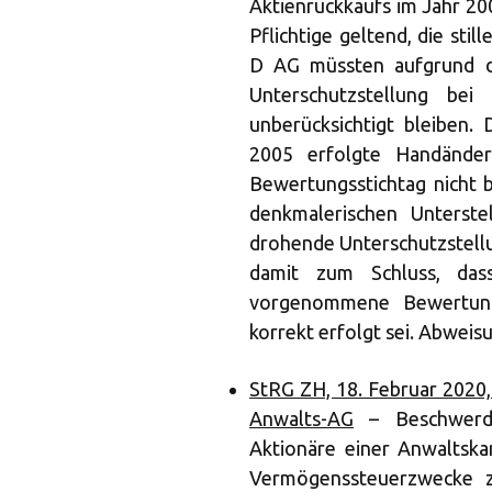
Aktienrückkaufs im Jahr 20
Pflichtige geltend, die sti
D AG müssten aufgrund d
Unterschutzstellung be
unberücksichtigt bleiben.
2005 erfolgte Handände
Bewertungsstichtag nicht 
denkmalerischen Unterst
drohende Unterschutzstellu
damit zum Schluss, da
vorgenommene Bewertung 
korrekt erfolgt sei. Abweis
StRG ZH, 18. Februar 2020,
Anwalts-AG
– Beschwerde
Aktionäre einer Anwaltskan
Vermögenssteuerzwecke z