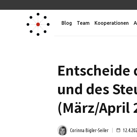
Blog
Team
Kooperationen
A
Entscheide 
und des Ste
(März/April 
Corinna Bigler-Seiler
12.4.20