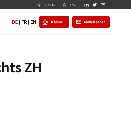
KONTAKT
HRSG
DE
|
FR
|
EN
Kässeli
Newsletter
chts ZH