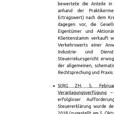
bewertete die Anteile in
anhand der Praktikermet
Ertragswert) nach dem Krei
dagegen vor, die Gesell
Eigentümer und Aktion
Klientenstamm verkauft w
Verkehrswerts einer Anw
Industrie- und Dienst
Steuerrekursgericht erwo
der allgemeinen, schemati
Rechtsprechung und Praxis
StRG ZH, 5. Februar
Veranlagungsverfügung
– d
erfolgloser Aufforder
Steuererklärung wurde de
2018 (zugestellt am 5. Okt