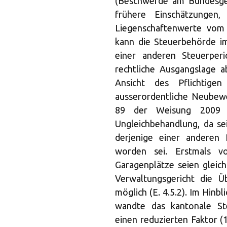
(Beschwerde am Bundesgeri
frühere Einschätzungen
Liegenschaftenwerte vom
kann die Steuerbehörde i
einer anderen Steuerperi
rechtliche Ausgangslage 
Ansicht des Pflichtig
ausserordentliche Neubewe
89 der Weisung 2009 v
Ungleichbehandlung, da sei
derjenige einer anderen 
worden sei. Erstmals vo
Garagenplätze seien gleic
Verwaltungsgericht die Ü
möglich (E. 4.5.2). Im Hin
wandte das kantonale St
einen reduzierten Faktor (