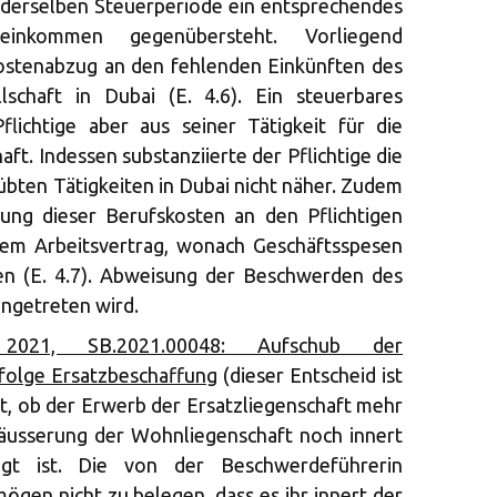
 derselben Steuerperiode ein entsprechendes
seinkommen gegenübersteht. Vorliegend
ostenabzug an den fehlenden Einkünften des
lschaft in Dubai (E. 4.6). Ein steuerbares
lichtige aber aus seiner Tätigkeit für die
ft. Indessen substanziierte der Pflichtige die
übten Tätigkeiten in Dubai nicht näher. Zudem
ung dieser Berufskosten an den Pflichtigen
dem Arbeitsvertrag, wonach Geschäftsspesen
n (E. 4.7). Abweisung der Beschwerden des
ingetreten wird.
021, SB.2021.00048: Aufschub der
folge Ersatzbeschaffung
(dieser Entscheid ist
ist, ob der Erwerb der Ersatzliegenschaft mehr
räusserung der Wohnliegenschaft noch innert
lgt ist. Die von der Beschwerdeführerin
gen nicht zu belegen, dass es ihr innert der