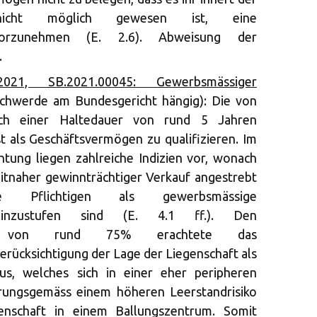
st nicht möglich gewesen ist, eine
vorzunehmen (E. 2.6). Abweisung der
.
1, SB.2021.00045: Gewerbsmässiger
chwerde am Bundesgericht hängig): Die von
ach einer Haltedauer von rund 5 Jahren
st als Geschäftsvermögen zu qualifizieren. Im
ung liegen zahlreiche Indizien vor, wonach
itnaher gewinnträchtiger Verkauf angestrebt
 Pflichtigen als gewerbsmässige
 einzustufen sind (E. 4.1 ff.). Den
grad von rund 75% erachtete das
erücksichtigung der Lage der Liegenschaft als
us, welches sich in einer eher peripheren
hrungsgemäss einem höheren Leerstandrisiko
genschaft in einem Ballungszentrum. Somit