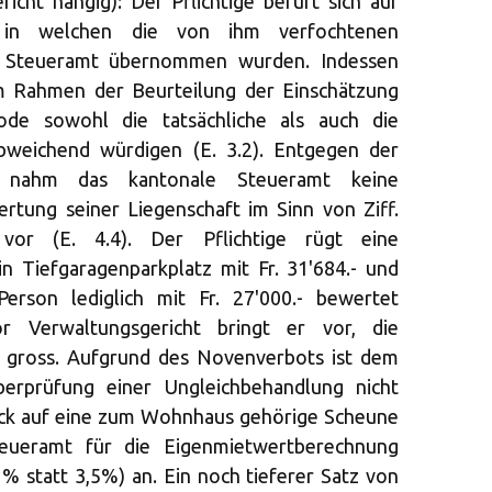
cht hängig): Der Pflichtige beruft sich auf
, in welchen die von ihm verfochtenen
 Steueramt übernommen wurden. Indessen
m Rahmen der Beurteilung der Einschätzung
ode sowohl die tatsächliche als auch die
abweichend würdigen (E. 3.2). Entgegen der
en nahm das kantonale Steueramt keine
rtung seiner Liegenschaft im Sinn von Ziff.
or (E. 4.4). Der Pflichtige rügt eine
n Tiefgaragenparkplatz mit Fr. 31'684.- und
Person lediglich mit Fr. 27'000.- bewertet
r Verwaltungsgericht bringt er vor, die
h gross. Aufgrund des Novenverbots ist dem
berprüfung einer Ungleichbehandlung nicht
blick auf eine zum Wohnhaus gehörige Scheune
eueramt für die Eigenmietwertberechnung
1% statt 3,5%) an. Ein noch tieferer Satz von