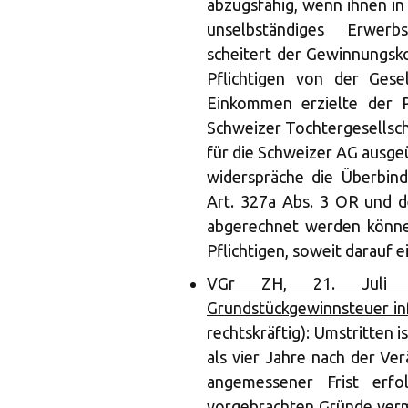
abzugsfähig, wenn ihnen in
unselbständiges Erwerb
scheitert der Gewinnungsk
Pflichtigen von der Gesel
Einkommen erzielte der Pf
Schweizer Tochtergesellscha
für die Schweizer AG ausge
widerspräche die Überbind
Art. 327a Abs. 3 OR und 
abgerechnet werden könne
Pflichtigen, soweit darauf e
VGr ZH, 21. Juli 2
Grundstückgewinnsteuer in
rechtskräftig): Umstritten 
als vier Jahre nach der Ve
angemessener Frist erfo
vorgebrachten Gründe vermö