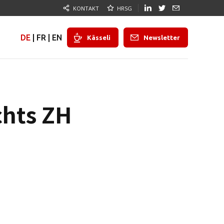
KONTAKT
HRSG
DE
|
FR
|
EN
Kässeli
Newsletter
chts ZH