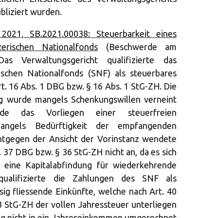
bliziert wurden.
021, SB.2021.00038: Steuerbarkeit eines
erischen Nationalfonds
(Beschwerde am
Das Verwaltungsgericht qualifizierte das
ischen Nationalfonds (SNF) als steuerbares
. 16 Abs. 1 DBG bzw. § 16 Abs. 1 StG-ZH. Die
ng wurde mangels Schenkungswillen verneint
de das Vorliegen einer steuerfreien
mangels Bedürftigkeit der empfangenden
Entgegen der Ansicht der Vorinstanz wendete
 37 DBG bzw. § 36 StG-ZH nicht an, da es sich
 eine Kapitalabfindung für wiederkehrende
qualifizierte die Zahlungen des SNF als
ig fliessende Einkünfte, welche nach Art. 40
3 StG-ZH der vollen Jahressteuer unterliegen
ng nicht in ein Jahreseinkommen umgerechnet