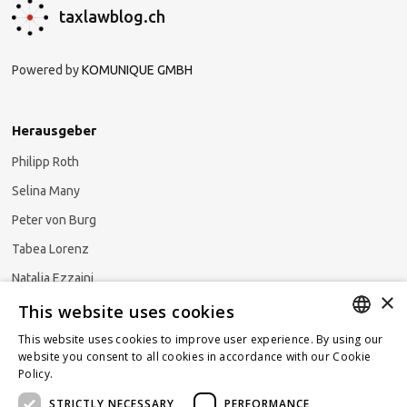
taxlawblog.ch
Powered by
KOMUNIQUE GMBH
Herausgeber
Philipp Roth
Selina Many
Peter von Burg
Tabea Lorenz
Natalja Ezzaini
×
This website uses cookies
This website uses cookies to improve user experience. By using our
GERMAN
website you consent to all cookies in accordance with our Cookie
Newsletter abonnieren
Policy.
Read more
ENGLISH
STRICTLY NECESSARY
PERFORMANCE