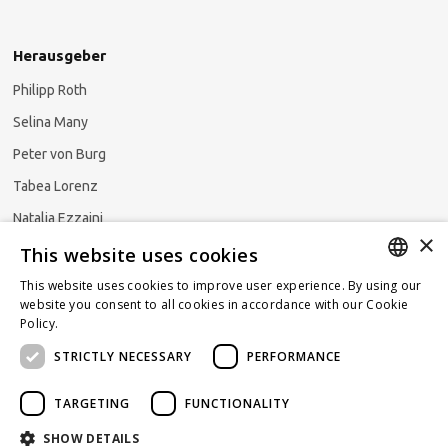
Herausgeber
Philipp Roth
Selina Many
Peter von Burg
Tabea Lorenz
Natalja Ezzaini
×
This website uses cookies
This website uses cookies to improve user experience. By using our
GERMAN
website you consent to all cookies in accordance with our Cookie
Newsletter abonnieren
Policy.
Read more
ENGLISH
STRICTLY NECESSARY
PERFORMANCE
FRENCH
TARGETING
FUNCTIONALITY
SHOW DETAILS