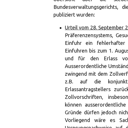
Bundesverwaltungsgerichts, 
publiziert wurden:
Urteil vom 28. September 
Präferenzensystems, Gesu
Einfuhr ein fehlerhafte
Einfuhren bis zum 1. Augu
und für den Erlass vo
Ausserordentliche Umstände
zwingend mit dem Zollver
z.B. auf die konjunkt
Erlassantragstellers zur
Zollvorschriften, insbes
können ausserordentliche
Gründe dürfen jedoch nich
Vorliegend wäre es Sac
Ursprungsnachweise auf d