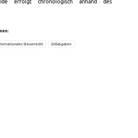
eide erfolgt chronologisch anhand des
men:
nternationales Steuerrecht
Zollabgaben