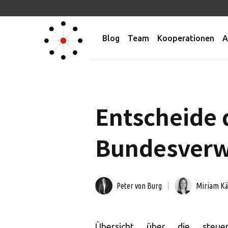
Blog
Team
Kooperationen
A
Entscheide 
Bundesverwa
Peter von Burg
Miriam K
Übersicht über die steuer