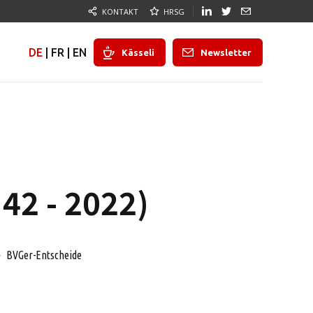
KONTAKT
HRSG
DE
|
FR
|
EN
Kässeli
Newsletter
42 - 2022)
BVGer-Entscheide