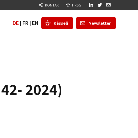
KONTAKT
HRSG
DE
|
FR
|
EN
Kässeli
Newsletter
42- 2024)