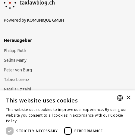
taxlawblog.ch
Powered by
KOMUNIQUE GMBH
Herausgeber
Philipp Roth
Selina Many
Peter von Burg
Tabea Lorenz
Natalja Ezzaini
×
This website uses cookies
This website uses cookies to improve user experience. By using our
GERMAN
website you consent to all cookies in accordance with our Cookie
Newsletter abonnieren
Policy.
Read more
ENGLISH
STRICTLY NECESSARY
PERFORMANCE