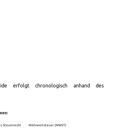
eide erfolgt chronologisch anhand des
men:
es Steuerrecht
Mehrwertsteuer (MWST)