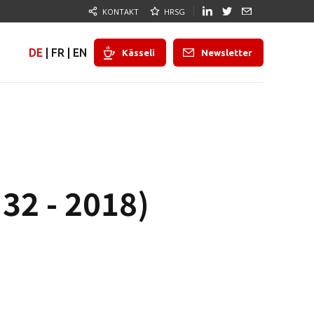
KONTAKT
HRSG
DE
|
FR
|
EN
Kässeli
Newsletter
32 - 2018)