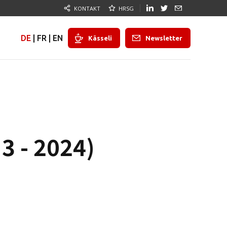
KONTAKT
HRSG
DE
|
FR
|
EN
Kässeli
Newsletter
3 - 2024)