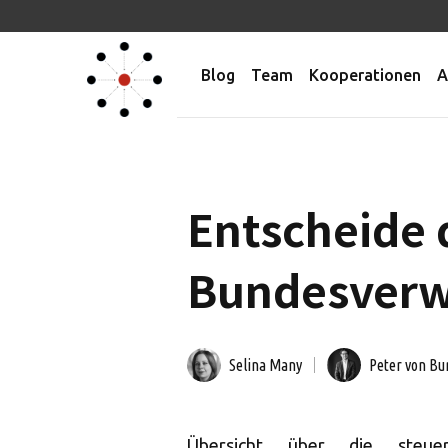
Blog
Team
Kooperationen
A
Entscheide 
Bundesverwa
Selina Many
Peter von Bu
Übersicht über die steuer