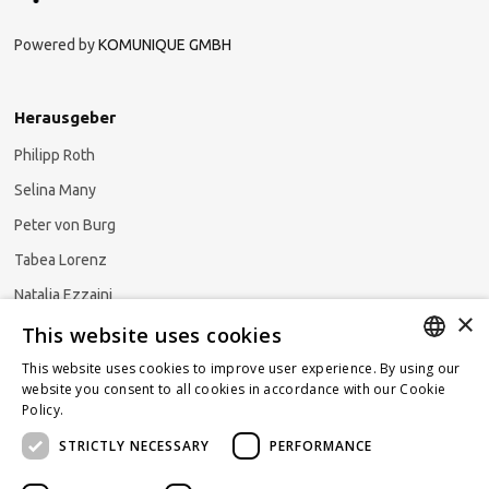
Powered by
KOMUNIQUE GMBH
Herausgeber
Philipp Roth
Selina Many
Peter von Burg
Tabea Lorenz
Natalja Ezzaini
×
This website uses cookies
This website uses cookies to improve user experience. By using our
GERMAN
website you consent to all cookies in accordance with our Cookie
Newsletter abonnieren
Policy.
Read more
ENGLISH
STRICTLY NECESSARY
PERFORMANCE
FRENCH