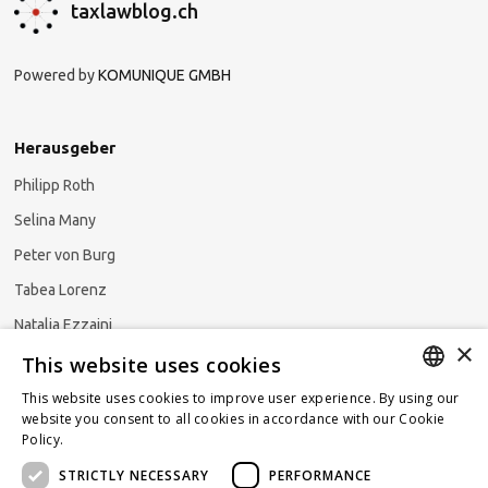
taxlawblog.ch
Powered by
KOMUNIQUE GMBH
Herausgeber
Philipp Roth
Selina Many
Peter von Burg
Tabea Lorenz
Natalja Ezzaini
×
This website uses cookies
This website uses cookies to improve user experience. By using our
GERMAN
website you consent to all cookies in accordance with our Cookie
Newsletter abonnieren
Policy.
Read more
ENGLISH
STRICTLY NECESSARY
PERFORMANCE