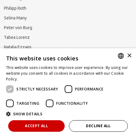
Philipp Roth
Selina Many
Peter von Burg
Tabea Lorenz
Natalja Ezzaini
×
This website uses cookies
This website uses cookies to improve user experience. By using our
GERMAN
website you consent to all cookies in accordance with our Cookie
Newsletter abonnieren
Policy.
Read more
ENGLISH
STRICTLY NECESSARY
PERFORMANCE
FRENCH
TARGETING
FUNCTIONALITY
SHOW DETAILS
Powered by
KOMUNIQUE
hello@taxlawblog.ch
ACCEPT ALL
DECLINE ALL
IMPRESSUM
DATENSCHUTZ
HAFTUNGSAUSSCHLUSS