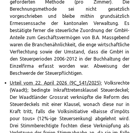
geforderten Methode (pro Zimmer). Die
Berechnungsmethode sei nicht gesetzlich
vorgeschrieben und bleibe mithin grundsätzlich
Ermessenssache der kantonalen Verwaltung. Es
bestätigte ferner die steuerliche Zuordnung der GmbH-
Anteile zum Geschäftsvermögen von B.A. Massgebend
waren die Branchenähnlichkeit, die enge wirtschaftliche
Verflechtung sowie der Umstand, dass die GmbH in
den Steuerperioden 2006-2012 in der Buchhaltung der
Einzelfirma erfasst worden war. Abweisung der
Beschwerde der Steuerpflichtigen.
Urteil vom 22. April 2026 (9C_541/2025):
Volksrechte
(Waadt); bedingte Inkrafttretensklausel Steuerdeckel;
Der Waadtländer Grossrat verknüpfte die Reform des
Steuerdeckels mit einer Klausel, wonach diese nur in
Kraft tritt, falls die Volksinitiative «Baisse d'impôts
pour tous» (12%-ige Steuersenkung) abgelehnt wird.
Drei Stimmberechtigte fochten diese Verknüpfung als
Verletzung der freien Stimmabgabe an, da sie im Falle