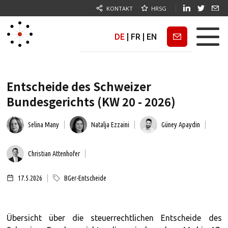
KONTAKT
HRSG
DE
|
FR
|
EN
Newsletter
Entscheide des Schweizer
Bundesgerichts (KW 20 - 2026)
Selina Many
Natalja Ezzaini
Güney Apaydin
Christian Attenhofer
17.5.2026
BGer-Entscheide
Übersicht über die steuerrechtlichen Entscheide des