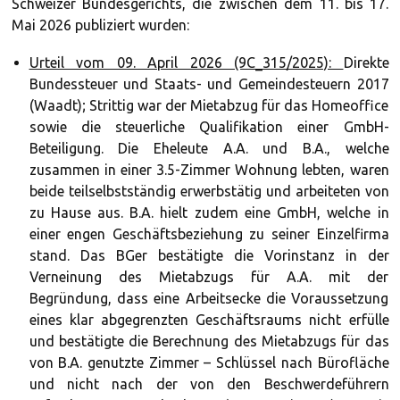
Schweizer Bundesgerichts, die zwischen dem 11. bis 17.
Mai 2026 publiziert wurden:
Urteil vom 09. April 2026 (9C_315/2025):
Direkte
Bundessteuer und Staats- und Gemeindesteuern 2017
(Waadt); Strittig war der Mietabzug für das Homeoffice
sowie die steuerliche Qualifikation einer GmbH-
Beteiligung. Die Eheleute A.A. und B.A., welche
zusammen in einer 3.5-Zimmer Wohnung lebten, waren
beide teilselbstständig erwerbstätig und arbeiteten von
zu Hause aus. B.A. hielt zudem eine GmbH, welche in
einer engen Geschäftsbeziehung zu seiner Einzelfirma
stand. Das BGer bestätigte die Vorinstanz in der
Verneinung des Mietabzugs für A.A. mit der
Begründung, dass eine Arbeitsecke die Voraussetzung
eines klar abgegrenzten Geschäftsraums nicht erfülle
und bestätigte die Berechnung des Mietabzugs für das
von B.A. genutzte Zimmer – Schlüssel nach Bürofläche
und nicht nach der von den Beschwerdeführern