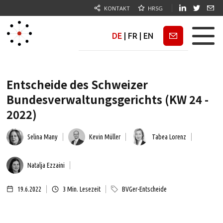
KONTAKT
HRSG
DE
|
FR
|
EN
Newsletter
Entscheide des Schweizer
Bundesverwaltungsgerichts (KW 24 -
2022)
Selina Many
Kevin Müller
Tabea Lorenz
Natalja Ezzaini
19.6.2022
3
Min. Lesezeit
BVGer-Entscheide