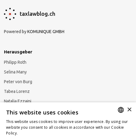
taxlawblog.ch
Powered by
KOMUNIQUE GMBH
Herausgeber
Philipp Roth
Selina Many
Peter von Burg
Tabea Lorenz
Natalja Ezzaini
×
This website uses cookies
This website uses cookies to improve user experience. By using our
GERMAN
website you consent to all cookies in accordance with our Cookie
Newsletter abonnieren
Policy.
Read more