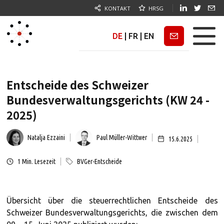
KONTAKT
HRSG
DE
|
FR
|
EN
Newsletter
Entscheide des Schweizer
Bundesverwaltungsgerichts (KW 24 -
2025)
Natalja Ezzaini
Paul Müller-Wittwer
15.6.2025
1
Min. Lesezeit
BVGer-Entscheide
Übersicht über die steuerrechtlichen Entscheide des
Schweizer Bundesverwaltungsgerichts, die zwischen dem