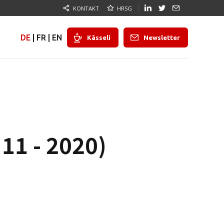
KONTAKT
HRSG
DE
|
FR
|
EN
Kässeli
Newsletter
11 - 2020)