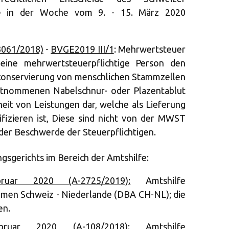
die in der Woche vom 9. - 15. März 2020
-3061/2018)
-
BVGE2019 III/1
: Mehrwertsteuer
eine mehrwertsteuerpflichtige Person den
okonservierung von menschlichen Stammzellen
ntnommenen Nabelschnur- oder Plazentablut
heit von Leistungen dar, welche als Lieferung
fizieren ist, Diese sind nicht von der MWST
r Beschwerde der Steuerpflichtigen.
sgerichts im Bereich der Amtshilfe:
uar 2020 (A-2725/2019):
Amtshilfe
en Schweiz - Niederlande (DBA CH-NL); die
en.
uar 2020 (A-108/2018):
Amtshilfe