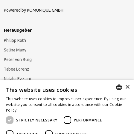
Powered by
KOMUNIQUE GMBH
Herausgeber
Philipp Roth
Selina Many
Peter von Burg
Tabea Lorenz
Natalja Ezzaini
×
This website uses cookies
This website uses cookies to improve user experience. By using our
GERMAN
website you consent to all cookies in accordance with our Cookie
Newsletter abonnieren
Policy.
Read more
ENGLISH
STRICTLY NECESSARY
PERFORMANCE
FRENCH