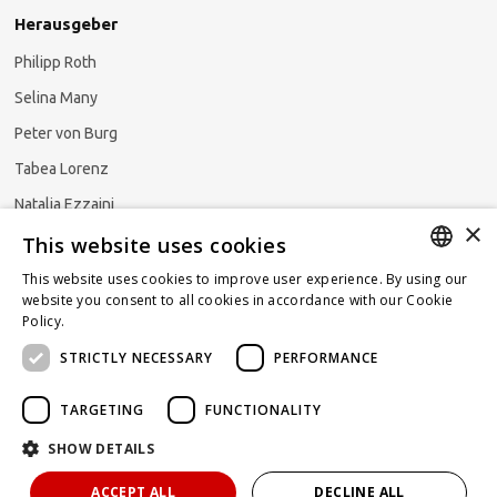
Herausgeber
Philipp Roth
Selina Many
Peter von Burg
Tabea Lorenz
Natalja Ezzaini
×
This website uses cookies
This website uses cookies to improve user experience. By using our
GERMAN
website you consent to all cookies in accordance with our Cookie
Newsletter abonnieren
Policy.
Read more
ENGLISH
STRICTLY NECESSARY
PERFORMANCE
FRENCH
TARGETING
FUNCTIONALITY
SHOW DETAILS
Powered by
KOMUNIQUE
hello@taxlawblog.ch
ACCEPT ALL
DECLINE ALL