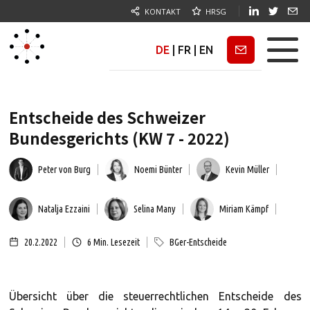
KONTAKT
HRSG
DE
|
FR
|
EN
Newsletter
Entscheide des Schweizer
Bundesgerichts (KW 7 - 2022)
Peter von Burg
Noemi Bünter
Kevin Müller
Natalja Ezzaini
Selina Many
Miriam Kämpf
20.2.2022
6
Min. Lesezeit
BGer-Entscheide
Übersicht über die steuerrechtlichen Entscheide des