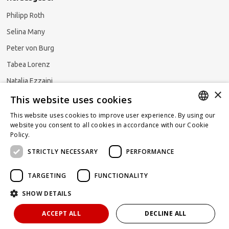
Philipp Roth
Selina Many
Peter von Burg
Tabea Lorenz
Natalja Ezzaini
×
This website uses cookies
This website uses cookies to improve user experience. By using our
GERMAN
website you consent to all cookies in accordance with our Cookie
Newsletter abonnieren
Policy.
Read more
ENGLISH
STRICTLY NECESSARY
PERFORMANCE
FRENCH
TARGETING
FUNCTIONALITY
SHOW DETAILS
Powered by
KOMUNIQUE
hello@taxlawblog.ch
ACCEPT ALL
DECLINE ALL
IMPRESSUM
DATENSCHUTZ
HAFTUNGSAUSSCHLUSS