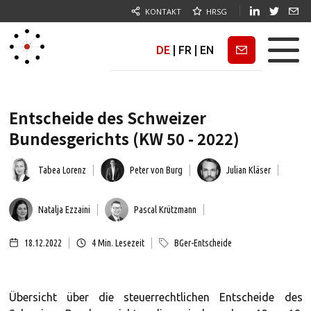
KONTAKT
HRSG
DE
|
FR
|
EN
Newsletter
Entscheide des Schweizer
Bundesgerichts (KW 50 - 2022)
Tabea Lorenz
Peter von Burg
Julian Kläser
Natalja Ezzaini
Pascal Krützmann
18.12.2022
4
Min. Lesezeit
BGer-Entscheide
Übersicht über die steuerrechtlichen Entscheide des