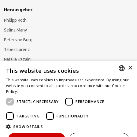
Herausgeber
Philipp Roth
Selina Many
Peter von Burg
Tabea Lorenz
Natalja Ezzaini
×
This website uses cookies
This website uses cookies to improve user experience. By using our
GERMAN
website you consent to all cookies in accordance with our Cookie
Newsletter abonnieren
Policy.
Read more
ENGLISH
STRICTLY NECESSARY
PERFORMANCE
FRENCH
TARGETING
FUNCTIONALITY
SHOW DETAILS
Powered by
KOMUNIQUE
hello@taxlawblog.ch