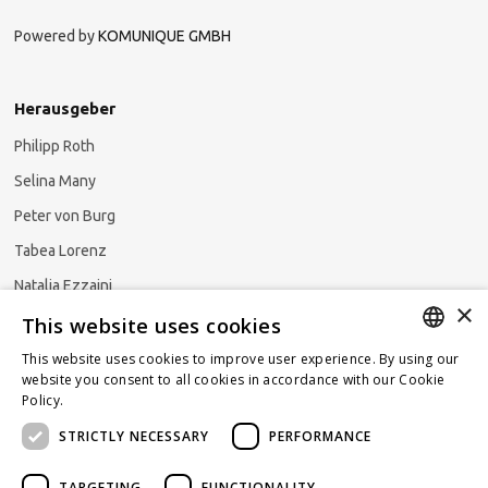
Powered by
KOMUNIQUE GMBH
Herausgeber
Philipp Roth
Selina Many
Peter von Burg
Tabea Lorenz
Natalja Ezzaini
×
This website uses cookies
This website uses cookies to improve user experience. By using our
GERMAN
website you consent to all cookies in accordance with our Cookie
Newsletter abonnieren
Policy.
Read more
ENGLISH
STRICTLY NECESSARY
PERFORMANCE
FRENCH
TARGETING
FUNCTIONALITY