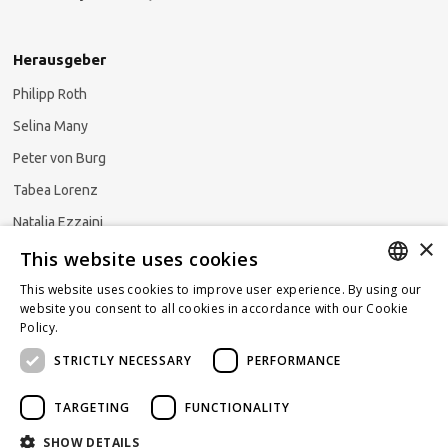
Herausgeber
Philipp Roth
Selina Many
Peter von Burg
Tabea Lorenz
Natalja Ezzaini
×
This website uses cookies
This website uses cookies to improve user experience. By using our
GERMAN
website you consent to all cookies in accordance with our Cookie
Newsletter abonnieren
Policy.
Read more
ENGLISH
STRICTLY NECESSARY
PERFORMANCE
FRENCH
TARGETING
FUNCTIONALITY
SHOW DETAILS