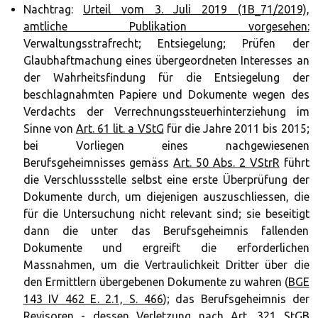
Nachtrag:
Urteil vom 3. Juli 2019 (1B_71/2019),
amtliche Publikation vorgesehen:
Verwaltungsstrafrecht; Entsiegelung; Prüfen der
Glaubhaftmachung eines übergeordneten Interesses an
der Wahrheitsfindung für die Entsiegelung der
beschlagnahmten Papiere und Dokumente wegen des
Verdachts der Verrechnungssteuerhinterziehung im
Sinne von
Art. 61 lit. a VStG
für die Jahre 2011 bis 2015;
bei Vorliegen eines nachgewiesenen
Berufsgeheimnisses gemäss
Art. 50 Abs. 2 VStrR
führt
die Verschlussstelle selbst eine erste Überprüfung der
Dokumente durch, um diejenigen auszuschliessen, die
für die Untersuchung nicht relevant sind; sie beseitigt
dann die unter das Berufsgeheimnis fallenden
Dokumente und ergreift die erforderlichen
Massnahmen, um die Vertraulichkeit Dritter über die
den Ermittlern übergebenen Dokumente zu wahren (
BGE
143 IV 462 E. 2.1, S. 466
); das Berufsgeheimnis der
Revisoren - dessen Verletzung nach
Art. 321 StGB