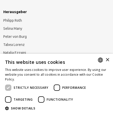
Herausgeber
Philipp Roth
Selina Many
Peter von Burg
Tabea Lorenz
Natalja Ezzaini
×
This website uses cookies
This website uses cookies to improve user experience. By using our
GERMAN
website you consent to all cookies in accordance with our Cookie
Newsletter abonnieren
Policy.
Read more
ENGLISH
STRICTLY NECESSARY
PERFORMANCE
FRENCH
TARGETING
FUNCTIONALITY
SHOW DETAILS