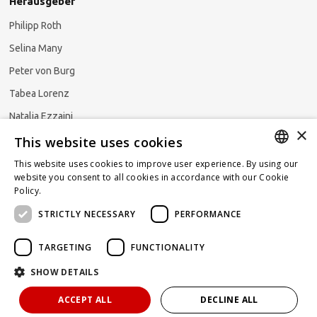
Herausgeber
Philipp Roth
Selina Many
Peter von Burg
Tabea Lorenz
Natalja Ezzaini
×
This website uses cookies
This website uses cookies to improve user experience. By using our
GERMAN
website you consent to all cookies in accordance with our Cookie
Newsletter abonnieren
Policy.
Read more
ENGLISH
STRICTLY NECESSARY
PERFORMANCE
FRENCH
TARGETING
FUNCTIONALITY
SHOW DETAILS
Powered by
KOMUNIQUE
hello@taxlawblog.ch
ACCEPT ALL
DECLINE ALL
IMPRESSUM
DATENSCHUTZ
HAFTUNGSAUSSCHLUSS