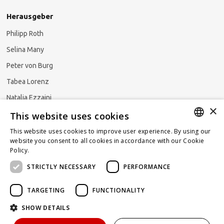
Herausgeber
Philipp Roth
Selina Many
Peter von Burg
Tabea Lorenz
Natalja Ezzaini
×
This website uses cookies
This website uses cookies to improve user experience. By using our
GERMAN
website you consent to all cookies in accordance with our Cookie
Newsletter abonnieren
Policy.
Read more
ENGLISH
STRICTLY NECESSARY
PERFORMANCE
FRENCH
TARGETING
FUNCTIONALITY
SHOW DETAILS
Powered by
KOMUNIQUE
hello@taxlawblog.ch