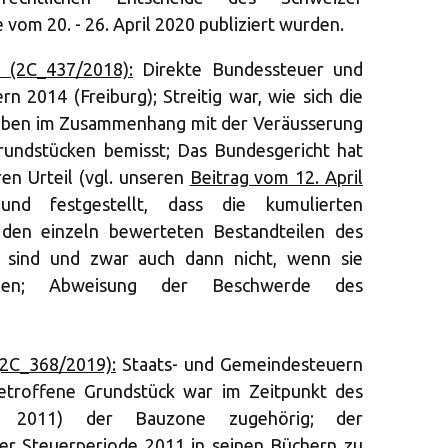
 vom 20. - 26. April 2020 publiziert wurden.
 (2C_437/2018):
Direkte Bundessteuer und
n 2014 (Freiburg); Streitig war, wie sich die
gaben im Zusammenhang mit der Veräusserung
Grundstücken bemisst; Das Bundesgericht hat
ren Urteil (vgl. unseren
Beitrag vom 12. April
nd festgestellt, dass die kumulierten
 den einzeln bewerteten Bestandteilen des
 sind und zwar auch dann nicht, wenn sie
urden; Abweisung der Beschwerde des
(2C_368/2019):
Staats- und Gemeindesteuern
betroffene Grundstück war im Zeitpunkt des
de 2011) der Bauzone zugehörig; der
er Steuerperiode 2011 in seinen Büchern zu