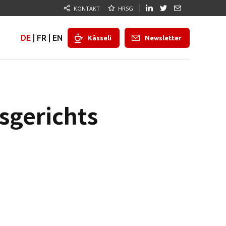
KONTAKT
HRSG
DE
|
FR
|
EN
Kässeli
Newsletter
sgerichts