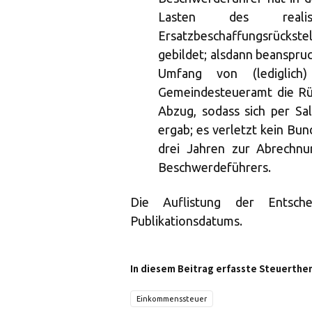
Lasten des realisi
Ersatzbeschaffungsrücks
gebildet; alsdann beanspru
Umfang von (lediglich
Gemeindesteueramt die Rü
Abzug, sodass sich per S
ergab; es verletzt kein Bu
drei Jahren zur Abrechnu
Beschwerdeführers.
Die Auflistung der Entsch
Publikationsdatums.
In diesem Beitrag erfasste Steuerthe
Einkommenssteuer