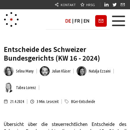
KONTAKT
HRSG
DE
|
FR
|
EN
Newsletter
Entscheide des Schweizer
Bundesgerichts (KW 16 - 2024)
Selina Many
Julian Kläser
Natalja Ezzaini
Tabea Lorenz
21.4.2024
3
Min. Lesezeit
BGer-Entscheide
Übersicht über die steuerrechtlichen Entscheide des