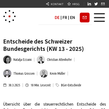
KONTAKT
HRSG
DE
|
FR
|
EN
Newsletter
Entscheide des Schweizer
Bundesgerichts (KW 13 - 2025)
Natalja Ezzaini
Christian Attenhofer
Thomas Grossen
Kevin Müller
30.3.2025
10
Min. Lesezeit
BGer-Entscheide
Übersicht über die steuerrechtlichen Entscheide des