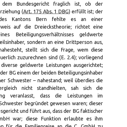
dem Bundesgericht fraglich ist, ob der
rziehung (
Art. 175 Abs. 1 DBG
) erfüllt ist; der
n des Kantons Bern fehlte es an einer
weis auf die Dreieckstheorie; richtet eine
ines Beteiligungsverhältnisses geldwerte
eilsinhaber, sondern an eine Drittperson aus,
nahesteht, stellt sich die Frage, wem diese
rlich zuzurechnen sind (E. 2.4); vorliegend
iverse geldwerte Leistungen ausgerichtet;
s der BG einem der beiden Beteiligungsinhaber
er Schwester – nahestand; weil überdies die
rgleich nicht standhielten, sah sich die
ng veranlasst, dass die Leistungen im
r Schwester begründet gewesen waren; dieser
gericht und führt aus, dass der BG faktischer
GmbH war; diese Funktion erlaubte es ihm
en für die Familienreise an die C. GmbH zu