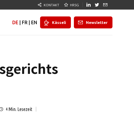
KONTAKT
HRSG
DE
|
FR
|
EN
Kässeli
Newsletter
sgerichts
Min. Lesezeit
4