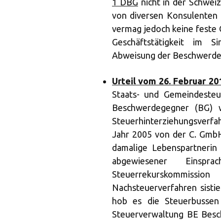
1 DBG
nicht in der Schweiz
von diversen Konsulenten 
vermag jedoch keine feste 
Geschäftstätigkeit im S
Abweisung der Beschwerde
Urteil vom 26. Februar 20
Staats- und Gemeindesteu
Beschwerdegegner (BG) 
Steuerhinterziehungsverf
Jahr 2005 von der C. GmbH 
damalige Lebenspartnerin p
abgewiesener Eins
Steuerrekurskommiss
Nachsteuerverfahren sisti
hob es die Steuerbussen
Steuerverwaltung BE Besc