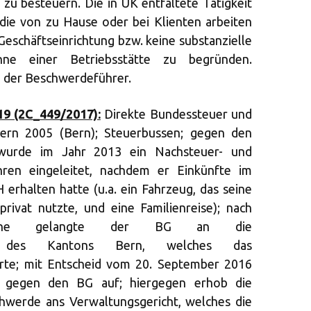
 zu besteuern. Die in UK entfaltete Tätigkeit
die von zu Hause oder bei Klienten arbeiten
Geschäftseinrichtung bzw. keine substanzielle
inne einer Betriebsstätte zu begründen.
 der Beschwerdeführer.
19 (2C_449/2017):
Direkte Bundessteuer und
ern 2005 (Bern); Steuerbussen; gegen den
wurde im Jahr 2013 ein Nachsteuer- und
ahren eingeleitet, nachdem er Einkünfte im
erhalten hatte (u.a. ein Fahrzeug, das seine
rivat nutzte, und eine Familienreise); nach
prache gelangte der BG an die
ion des Kantons Bern, welches das
erte; mit Entscheid vom 20. September 2016
 gegen den BG auf; hiergegen erhob die
hwerde ans Verwaltungsgericht, welches die