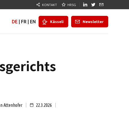
KONTAKT
HRSG
DE
|
FR
|
EN
Kässeli
Newsletter
sgerichts
an Attenhofer
22.3.2026