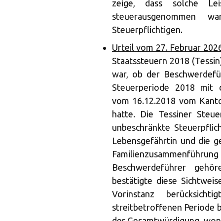
zeige, dass solche Le
steuerausgenommen wa
Steuerpflichtigen.
Urteil vom 27. Februar 202
Staatssteuern 2018 (Tessin
war, ob der Beschwerdefü
Steuerperiode 2018 mit 
vom 16.12.2018 vom Kanto
hatte. Die Tessiner Steu
unbeschränkte Steuerpflic
Lebensgefährtin und die g
Familienzusammenführung 
Beschwerdeführer gehö
bestätigte diese Sichtweis
Vorinstanz berücksicht
streitbetroffenen Periode b
der Gesamtwürdigung, wona