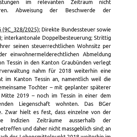
istungen im relevanten Zeitraum nicht
ren. Abweisung der Beschwerde der
6 (9C_328/2025):
Direkte Bundessteuer sowie
); interkantonale Doppelbesteuerung; Strittig
hrer seinen steuerrechtlichen Wohnsitz per
der einwohnermelderechtlichen Abmeldung
n Tessin in den Kanton Graubünden verlegt
erverwaltung nahm für 2018 weiterhin eine
ht im Kanton Tessin an, namentlich weil die
emeinsame Tochter – mit geplanter späterer
Mitte 2019 – noch im Tessin in einer dem
renden Liegenschaft wohnten. Das BGer
e. Zwar hielt es fest, dass einzelne von der
igte Indizien Zeiträume ausserhalb der
etreffen und daher nicht massgeblich sind; an
ch der Lebensmittelpunkt 2018 weiterhin im