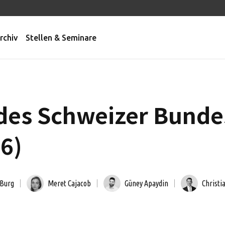
rchiv
Stellen & Seminare
des Schweizer Bunde
26)
 Burg
Meret Cajacob
Güney Apaydin
Christi