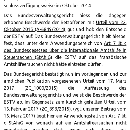
schlussverfügungsweise im Oktober 2014.
Das Bundesverwaltungsgericht hiess die dagegen
erhobene Beschwerde der Betroffenen mit
Urteil vom 22.
Oktober 2015 (A-6849/2014)
gut und hob den Entscheid
der ESTV auf. Das Bundesverwaltungsgericht hielt hierbei
fest, dass unter dem Anwendungsbereich von
Art. 7 lit. c
des Bundesgesetzes über die internationale Amtshilfe in
Steuersachen (StAhiG)
die ESTV auf das französische
Amtshilfeersuchen nicht hätte eintreten dürfen.
Das Bundesgericht bestätigt nun im vorliegenden und zur
amtlichen Publikation vorgesehenen
Urteil vom 17. März
2017 (2C_1000/2015)
die Auffassung des
Bundesverwaltungsgerichts und weist die Beschwerde der
ESTV ab. Im Gegensatz zum kürzlich gefällten Urteil vom
16. Februar 2017 (2C_893/2015)
, (vgl.
unseren Beitrag vom
16. März 2017
) liegt hier ein Anwendungsfall von
Art. 7 lit.
c StAhiG
vor, wonach auf ein Amtshilfeersuchen nicht
eingetreten werden darf, wenn sich dieses auf