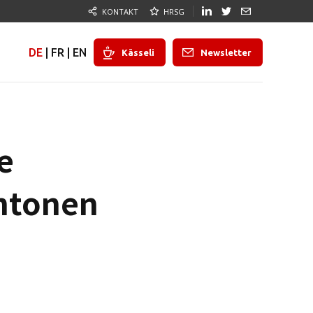
KONTAKT
HRSG
DE
|
FR
|
EN
Kässeli
Newsletter
e
ntonen