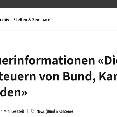
rchiv
Stellen & Seminare
uerinformationen «Di
teuern von Bund, Ka
den»
Min. Lesezeit
News (Bund & Kantone)
1