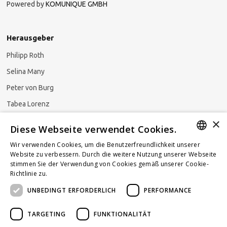
Powered by
KOMUNIQUE GMBH
Herausgeber
Philipp Roth
Selina Many
Peter von Burg
Tabea Lorenz
×
Natalja Ezzaini
Diese Webseite verwendet Cookies.
Wir verwenden Cookies, um die Benutzerfreundlichkeit unserer
GERMAN
Website zu verbessern. Durch die weitere Nutzung unserer Webseite
stimmen Sie der Verwendung von Cookies gemäß unserer Cookie-
Newsletter abonnieren
ENGLISH
Richtlinie zu.
Weitere Informationen
UNBEDINGT ERFORDERLICH
PERFORMANCE
FRENCH
TARGETING
FUNKTIONALITÄT