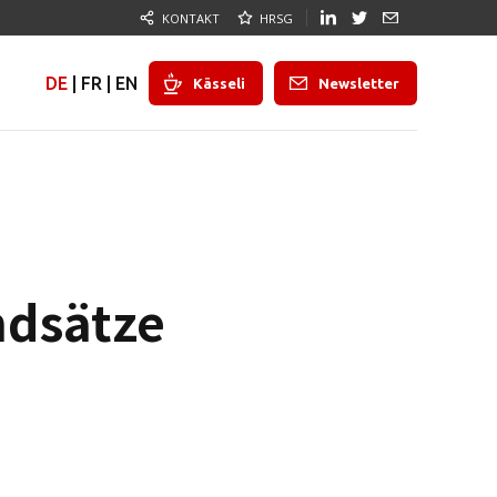
KONTAKT
HRSG
DE
|
FR
|
EN
Kässeli
Newsletter
ndsätze