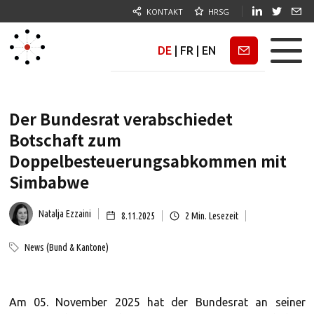
KONTAKT
HRSG
DE
|
FR
|
EN
Newsletter
Der Bundesrat verabschiedet
Botschaft zum
Doppelbesteuerungsabkommen mit
Simbabwe
Natalja Ezzaini
8.11.2025
2
Min. Lesezeit
News (Bund & Kantone)
Am 05. November 2025 hat der Bundesrat an seiner