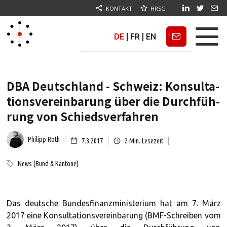
KONTAKT
HRSG
DE
|
FR
|
EN
Newsletter
DBA Deutschland - Schweiz: Kon­sul­ta­
ti­ons­ver­ein­ba­rung über die Durch­füh­
rung von Schieds­ver­fah­ren
Philipp Roth
7.3.2017
2
Min. Lesezeit
News (Bund & Kantone)
Das deutsche Bundesfinanzministerium hat am 7. März
2017 eine Konsultationsvereinbarung (BMF-Schreiben vom